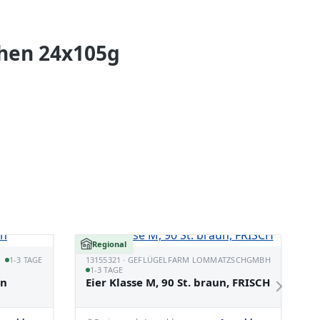
hen 24x105g
Regional
12
1-3 TAGE
13155321 · GEFLÜGELFARM LOMMATZSCHGMBH
1-3 TAGE
K
in
Eier Klasse M, 90 St. braun, FRISCH
F