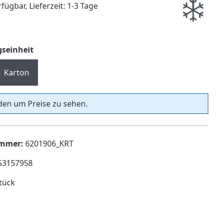
fügbar, Lieferzeit: 1-3 Tage
auswählen
seinheit
Karton
en um Preise zu sehen.
ummer:
6201906_KRT
53157958
tück