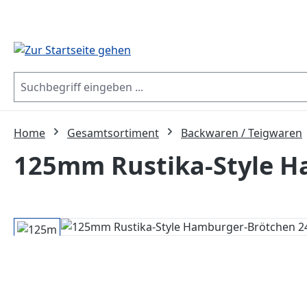
springen
Zur Hauptnavigation springen
Home
Gesamtsortiment
Backwaren / Teigwaren
125mm Rustika-Style H
Bildergalerie überspringen