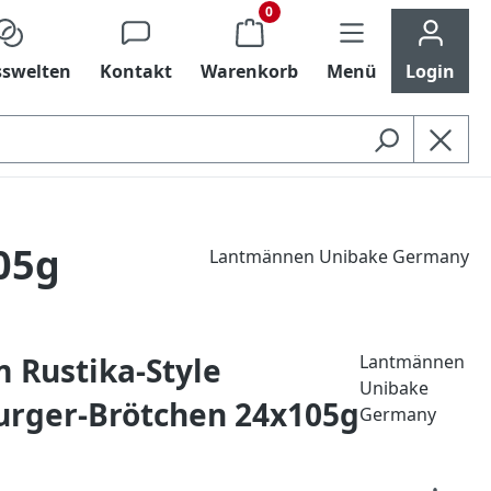
0
swelten
Kontakt
Warenkorb
Menü
Login
05g
Lantmännen Unibake Germany
 Rustika-Style
Lantmännen
Unibake
rger-Brötchen 24x105g
Germany