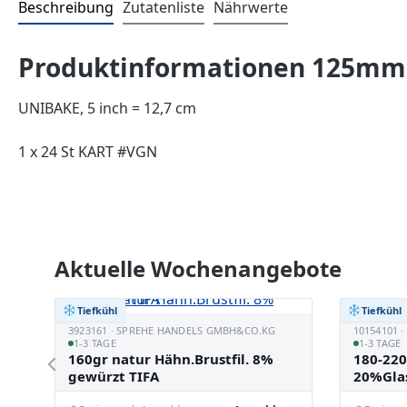
Beschreibung
Zutatenliste
Nährwerte
Produktinformationen 125mm 
UNIBAKE, 5 inch = 12,7 cm
1 x 24 St KART #VGN
Produktgalerie überspringen
Aktuelle Wochenangebote
Tiefkühl
Tiefkühl
3923161 · SPREHE HANDELS GMBH&CO.KG
10154101 
1-3 TAGE
1-3 TAGE
160gr natur Hähn.Brustfil. 8%
180-220
gewürzt TIFA
20%Gla