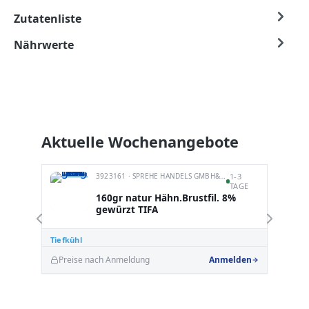
Zutatenliste
Nährwerte
Produktgalerie überspringen
Aktuelle Wochenangebote
3923161 · SPREHE HANDELS GMBH&CO.KG
1-3
TAGE
160gr natur Hähn.Brustfil. 8%
gewürzt TIFA
Tiefkühl
Ti
Preise nach Anmeldung
Anmelden