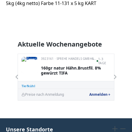
5kg (4kg netto) Farbe 11-131 x 5 kg KART
Produktgalerie überspringen
Aktuelle Wochenangebote
3923161 · SPREHE HANDELS GMBH&CO.KG
1-3
TAGE
160gr natur Hähn.Brustfil. 8%
gewürzt TIFA
Tiefkühl
Ti
Preise nach Anmeldung
Anmelden
Unsere Standorte