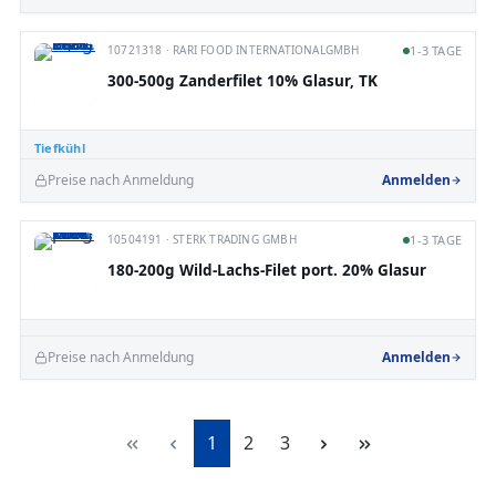
10721318 · RARI FOOD INTERNATIONALGMBH
1-3 TAGE
300-500g Zanderfilet 10% Glasur, TK
Tiefkühl
Preise nach Anmeldung
Anmelden
10504191 · STERK TRADING GMBH
1-3 TAGE
180-200g Wild-Lachs-Filet port. 20% Glasur
Preise nach Anmeldung
Anmelden
Seite
Seite
Seite
1
2
3