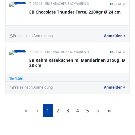
7103148 · ERLENBACHER BACKWAREN 3
1-3 TAGE
EB Chocolate Thunder Torte, 2200gr Ø 24 cm
Preise nach Anmeldung
Anmelden
7103105 · ERLENBACHER BACKWAREN 3
1-3 TAGE
EB Rahm Käsekuchen m. Mandarinen 2150g, Ø
28 cm
Tiefkühl
Preise nach Anmeldung
Anmelden
Seite
Seite
Seite
Seite
Seite
1
2
3
4
5