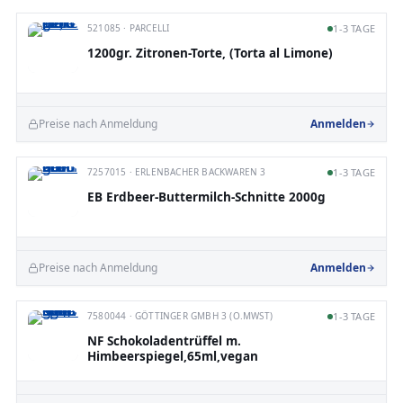
521085 · PARCELLI
1-3 TAGE
1200gr. Zitronen-Torte, (Torta al Limone)
Preise nach Anmeldung
Anmelden
7257015 · ERLENBACHER BACKWAREN 3
1-3 TAGE
EB Erdbeer-Buttermilch-Schnitte 2000g
Preise nach Anmeldung
Anmelden
7580044 · GÖTTINGER GMBH 3 (O.MWST)
1-3 TAGE
NF Schokoladentrüffel m.
Himbeerspiegel,65ml,vegan